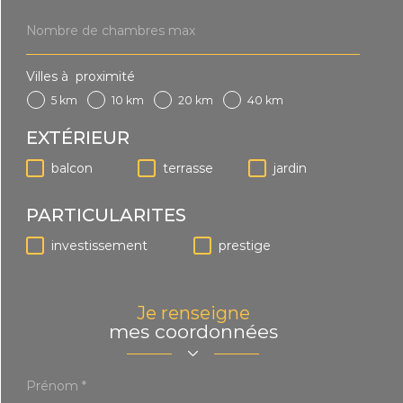
min
Nombre
de
chambres
max
Villes à proximité
5 km
10 km
20 km
40 km
EXTÉRIEUR
balcon
terrasse
jardin
PARTICULARITES
investissement
prestige
Je renseigne
mes coordonnées
Prénom
*