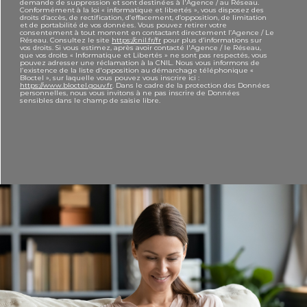
demande de suppression et sont destinées à l'Agence / au Réseau.
Conformément à la loi « informatique et libertés », vous disposez des
droits d’accès, de rectification, d’effacement, d’opposition, de limitation
et de portabilité de vos données. Vous pouvez retirer votre
consentement à tout moment en contactant directement l’Agence / Le
Réseau. Consultez le site
https://cnil.fr/fr
pour plus d’informations sur
vos droits. Si vous estimez, après avoir contacté l'Agence / le Réseau,
que vos droits « Informatique et Libertés » ne sont pas respectés, vous
pouvez adresser une réclamation à la CNIL. Nous vous informons de
l’existence de la liste d'opposition au démarchage téléphonique «
Bloctel », sur laquelle vous pouvez vous inscrire ici :
https://www.bloctel.gouv.fr
. Dans le cadre de la protection des Données
personnelles, nous vous invitons à ne pas inscrire de Données
sensibles dans le champ de saisie libre.
Ce site est protégé par reCAPTCHA, les
Politiques de Confidentialité
et
es
Conditions d'utilisation
de Google s'appliquent.