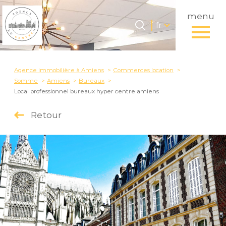
menu
Langue
Langue
fr
0
Accueil
fr
Agence immobilière à Amiens
Commerces location
Somme
Amiens
Bureaux
Local professionnel bureaux hyper centre amiens
Retour