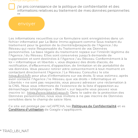
* Champs obligatoires
j'ai pris connaissance de la politique de confidentialité et des
informations relatives au traitement de mes données personnelles
**
envoyer
Les informations recueillies sur ce formulaire sont enregistrées dans un
fichier informatisé par La Boite Immo agissant comme Sous-traitant du
traitement pour la gestion de la clientèle/prospects de l'Agence / du
Réseau qui reste Responsable du Traitement de vos Données
personnelles. La base légale du traitement repose sur l'intérêt légitime de
l'Agence / du Réseau. Elles sont conservées jusqu'à demande de
suppression et sont destinées à l'Agence / au Réseau. Conformément à la
loi « informatique et libertés », vous disposez des droits d’accès, de
rectification, d’effacement, d’opposition, de limitation et de portabilité de
vos données. Vous pouvez retirer votre consentement à tout moment en
contactant directement l’Agence / Le Réseau. Consultez le site
https://cnil.fr/fr
pour plus d’informations sur vos droits. Si vous estimez, après
avoir contacté l'Agence / le Réseau, que vos droits « Informatique et
Libertés » ne sont pas respectés, vous pouvez adresser une réclamation à
la CNIL. Nous vous informons de l’existence de la liste d'opposition au
démarchage téléphonique « Bloctel », sur laquelle vous pouvez vous
inscrire ici :
https://www.bloctel.gouv.fr
. Dans le cadre de la protection des
Données personnelles, nous vous invitons à ne pas inscrire de Données
sensibles dans le champ de saisie libre.
Ce site est protégé par reCAPTCHA, les
Politiques de Confidentialité
et es
Conditions d'utilisation
de Google s'appliquent.
* TRAD_LBI_NAT