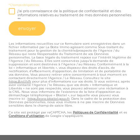
* Champs obligatoires
j'ai pris connaissance de la politique de confidentialité et des
informations relatives au traitement de mes données personnelles
**
envoyer
Les informations recueillies sur ce formulaire sont enregistrées dans un
fichier informatisé par La Boite Immo agissant comme Sous-traitant du
traitement pour la gestion de la clientèle/prospects de l'Agence / du
Réseau qui reste Responsable du Traitement de vos Données
personnelles. La base légale du traitement repose sur l'intérêt légitime de
l'Agence / du Réseau. Elles sont conservées jusqu'à demande de
suppression et sont destinées à l'Agence / au Réseau. Conformément à la
loi « informatique et libertés », vous disposez des droits d’accès, de
rectification, d’effacement, d’opposition, de limitation et de portabilité de
vos données. Vous pouvez retirer votre consentement à tout moment en
contactant directement l’Agence / Le Réseau. Consultez le site
https://cnil.fr/fr
pour plus d’informations sur vos droits. Si vous estimez, après
avoir contacté l'Agence / le Réseau, que vos droits « Informatique et
Libertés » ne sont pas respectés, vous pouvez adresser une réclamation à
la CNIL. Nous vous informons de l’existence de la liste d'opposition au
démarchage téléphonique « Bloctel », sur laquelle vous pouvez vous
inscrire ici :
https://www.bloctel.gouv.fr
. Dans le cadre de la protection des
Données personnelles, nous vous invitons à ne pas inscrire de Données
sensibles dans le champ de saisie libre.
Ce site est protégé par reCAPTCHA, les
Politiques de Confidentialité
et es
Conditions d'utilisation
de Google s'appliquent.