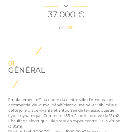
37 000 €
réf :
2191
01
GÉNÉRAL
Emplacement n°1 au coeur du centre ville d’Amiens, local
commercial de 35 m2 , bénéficiant d’une belle visibilité sur
cette jolie place vivante et entourrée de terrasse, quartier
hyper dynamique. Commerce 35 m2, belle réserve de 15 m2.
Chauffage électrique. Bien rare en hyper centre. Belle vitrine
(3.85m)
Droit au bail : 37.000€ - Loyer : 1900,00 HT Mensuel et