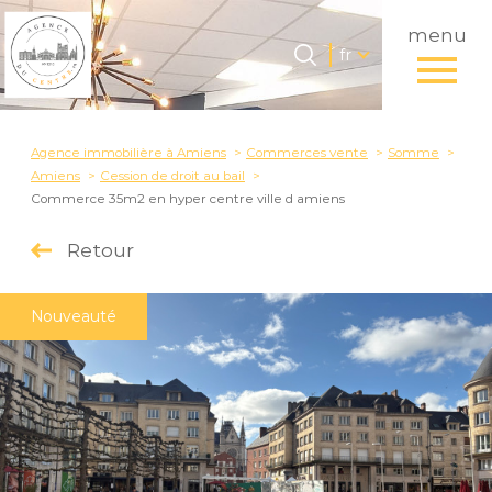
menu
Langue
Langue
fr
0
Accueil
fr
Agence immobilière à Amiens
Commerces vente
Somme
Amiens
Cession de droit au bail
Commerce 35m2 en hyper centre ville d amiens
Retour
Nouveauté