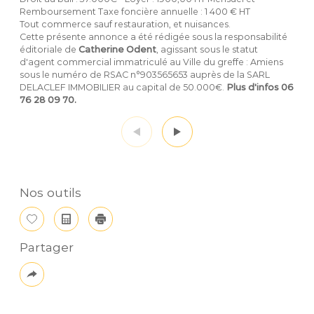
Remboursement
Taxe foncière annuelle : 1 400 € HT
Tout commerce sauf restauration, et nuisances.
Cette présente annonce a été rédigée sous la responsabilité
éditoriale de
Catherine Odent
, agissant sous le statut
d'agent commercial immatriculé au Ville du greffe : Amiens
sous le numéro de RSAC n°903565653 auprès de la SARL
DELACLEF IMMOBILIER au capital de 50.000€.
Plus d'infos 06
76 28 09 70.
Nos outils
Sélectionner
Calculatrice
Imprimer
Partager
Plus
de
partage