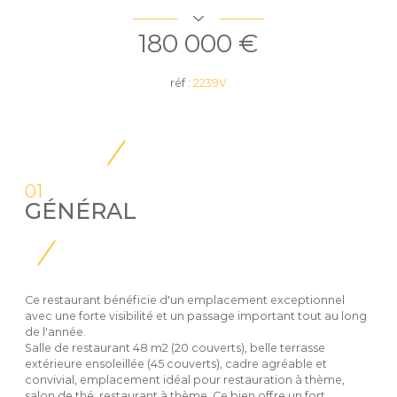
180 000 €
réf :
2239V
01
GÉNÉRAL
Ce restaurant bénéficie d'un emplacement exceptionnel
avec une forte visibilité et un passage important tout au long
de l'année.
Salle de restaurant 48 m2 (20 couverts), belle terrasse
extérieure ensoleillée (45 couverts), cadre agréable et
convivial, emplacement idéal pour restauration à thème,
salon de thé, restaurant à thème. Ce bien offre un fort