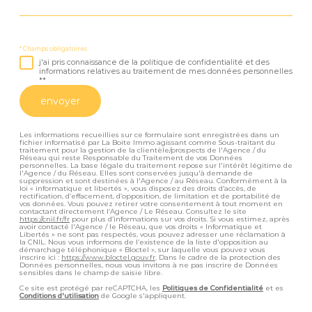
* Champs obligatoires
j'ai pris connaissance de la politique de confidentialité et des
informations relatives au traitement de mes données personnelles
**
envoyer
Les informations recueillies sur ce formulaire sont enregistrées dans un
fichier informatisé par La Boite Immo agissant comme Sous-traitant du
traitement pour la gestion de la clientèle/prospects de l'Agence / du
Réseau qui reste Responsable du Traitement de vos Données
personnelles. La base légale du traitement repose sur l'intérêt légitime de
l'Agence / du Réseau. Elles sont conservées jusqu'à demande de
suppression et sont destinées à l'Agence / au Réseau. Conformément à la
loi « informatique et libertés », vous disposez des droits d’accès, de
rectification, d’effacement, d’opposition, de limitation et de portabilité de
vos données. Vous pouvez retirer votre consentement à tout moment en
contactant directement l’Agence / Le Réseau. Consultez le site
https://cnil.fr/fr
pour plus d’informations sur vos droits. Si vous estimez, après
avoir contacté l'Agence / le Réseau, que vos droits « Informatique et
Libertés » ne sont pas respectés, vous pouvez adresser une réclamation à
la CNIL. Nous vous informons de l’existence de la liste d'opposition au
démarchage téléphonique « Bloctel », sur laquelle vous pouvez vous
inscrire ici :
https://www.bloctel.gouv.fr
. Dans le cadre de la protection des
Données personnelles, nous vous invitons à ne pas inscrire de Données
sensibles dans le champ de saisie libre.
Ce site est protégé par reCAPTCHA, les
Politiques de Confidentialité
et es
Conditions d'utilisation
de Google s'appliquent.