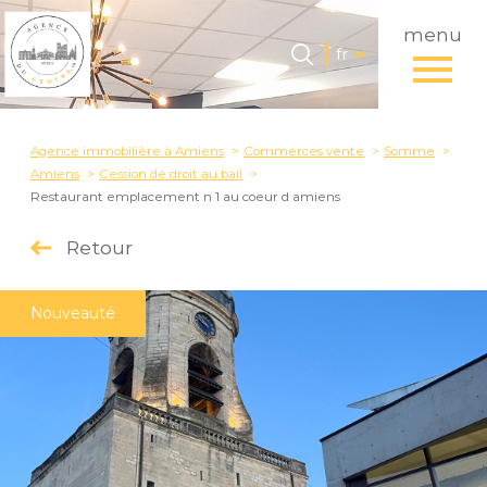
menu
Langue
Langue
fr
0
Accueil
fr
Agence immobilière à Amiens
Commerces vente
Somme
Amiens
Cession de droit au bail
Restaurant emplacement n 1 au coeur d amiens
Retour
Nouveauté