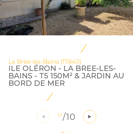
La Brée-les-Bains (17840)
ILE OLÉRON - LA BREE-LES-
BAINS - T5 150M² & JARDIN AU
BORD DE MER
/
10
01