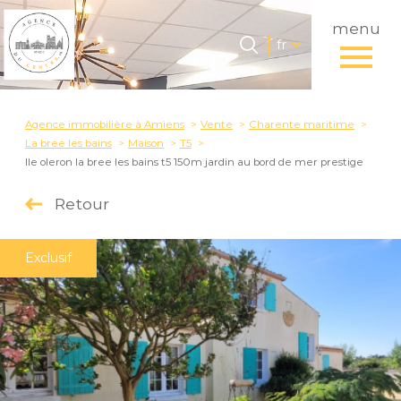
menu
Langue
Langue
fr
0
Accueil
fr
Agence immobilière à Amiens
Vente
Charente maritime
La bree les bains
Maison
T5
Ile oleron la bree les bains t5 150m jardin au bord de mer prestige
Retour
Exclusif