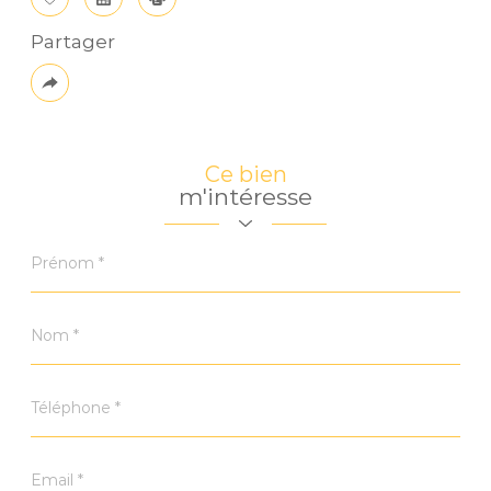
Sélectionner
Calculatrice
Imprimer
Partager
Plus
de
partage
Ce bien
m'intéresse
Prénom
*
Nom
*
Téléphone
*
Email
*