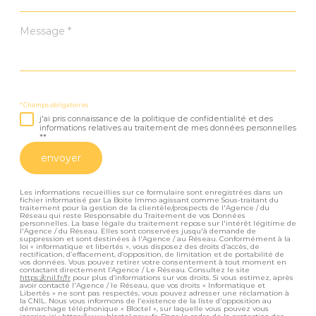
Message
*
* Champs obligatoires
j'ai pris connaissance de la politique de confidentialité et des
informations relatives au traitement de mes données personnelles
**
envoyer
Les informations recueillies sur ce formulaire sont enregistrées dans un
fichier informatisé par La Boite Immo agissant comme Sous-traitant du
traitement pour la gestion de la clientèle/prospects de l'Agence / du
Réseau qui reste Responsable du Traitement de vos Données
personnelles. La base légale du traitement repose sur l'intérêt légitime de
l'Agence / du Réseau. Elles sont conservées jusqu'à demande de
suppression et sont destinées à l'Agence / au Réseau. Conformément à la
loi « informatique et libertés », vous disposez des droits d’accès, de
rectification, d’effacement, d’opposition, de limitation et de portabilité de
vos données. Vous pouvez retirer votre consentement à tout moment en
contactant directement l’Agence / Le Réseau. Consultez le site
https://cnil.fr/fr
pour plus d’informations sur vos droits. Si vous estimez, après
avoir contacté l'Agence / le Réseau, que vos droits « Informatique et
Libertés » ne sont pas respectés, vous pouvez adresser une réclamation à
la CNIL. Nous vous informons de l’existence de la liste d'opposition au
démarchage téléphonique « Bloctel », sur laquelle vous pouvez vous