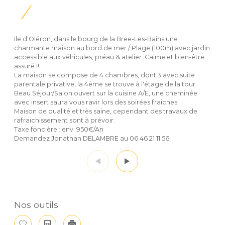
Ile d'Oléron, dans le bourg de la Bree-Les-Bains une
charmante maison au bord de mer / Plage (100m) avec jardin
accessible aux véhicules, préau & atelier. Calme et bien-être
assuré !!
La maison se compose de 4 chambres, dont 3 avec suite
parentale privative, la 4éme se trouve à l'étage de la tour.
Beau Séjour/Salon ouvert sur la cuisine A/E, une cheminée
avec insert saura vous ravir lors des soirées fraiches.
Maison de qualité et très saine, cependant des travaux de
rafraichissement sont à prévoir.
Taxe foncière : env. 950€/An
Demandez Jonathan DELAMBRE au 06 46 21 11 56
Nos outils