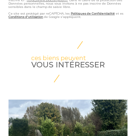
inscrire ici :
https://www.bloctel.gouv.fr
. Dans le cadre de la protection des
Données personnelles, nous vous invitons à ne pas inscrire de Données
sensibles dans le champ de saisie libre.
Ce site est protégé par reCAPTCHA, les
Politiques de Confidentialité
et es
Conditions d'utilisation
de Google s'appliquent.
ces biens peuvent
VOUS INTÉRESSER