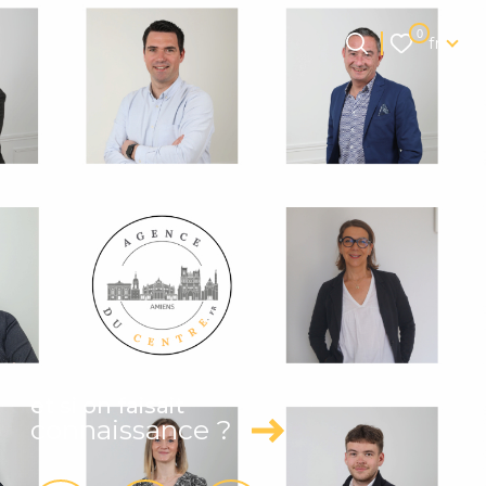
Langue
0
fr
Langue
0
Accueil
fr
et si on faisait
connaissance ?