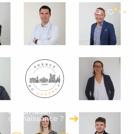
Langue
0
fr
Langue
0
Accueil
fr
et si on faisait
connaissance ?