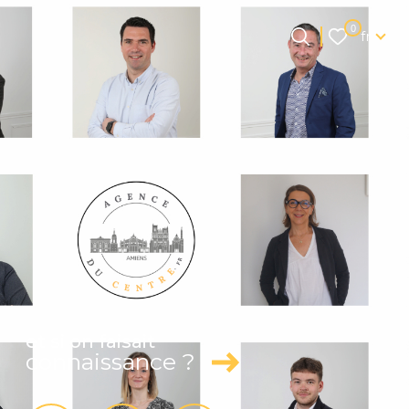
Langue
0
fr
Langue
0
Accueil
fr
et si on faisait
connaissance ?