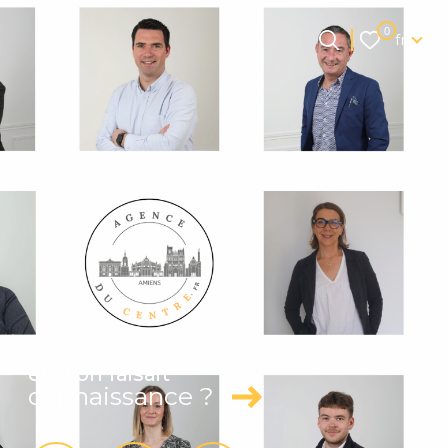
Langue
0
fr
Langue
0
Accueil
fr
et si on faisait
connaissance ?