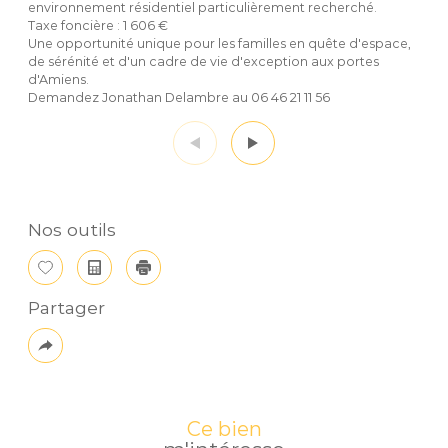
environnement résidentiel particulièrement recherché.
Taxe foncière : 1 606 €
Une opportunité unique pour les familles en quête d'espace,
de sérénité et d'un cadre de vie d'exception aux portes
d'Amiens.
Demandez Jonathan Delambre au 06 46 21 11 56
Nos outils
Sélectionner
Calculatrice
Imprimer
Partager
Plus
de
partage
Ce bien