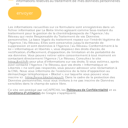
informations relatives au traitement de mes données personnelles
**
envoyer
Les informations recueillies sur ce formulaire sont enregistrées dans un
fichier informatisé par La Boite Immo agissant comme Sous-traitant du
traitement pour la gestion de la clientèle/prospects de l'Agence / du
Réseau qui reste Responsable du Traitement de vos Données
personnelles. La base légale du traitement repose sur l'intérêt légitime de
l'Agence / du Réseau. Elles sont conservées jusqu'à demande de
suppression et sont destinées à l'Agence / au Réseau. Conformément à la
loi « informatique et libertés », vous disposez des droits d’accès, de
rectification, d’effacement, d’opposition, de limitation et de portabilité de
vos données. Vous pouvez retirer votre consentement à tout moment en
contactant directement l’Agence / Le Réseau. Consultez le site
https://cnil.fr/fr
pour plus d’informations sur vos droits. Si vous estimez, après
avoir contacté l'Agence / le Réseau, que vos droits « Informatique et
Libertés » ne sont pas respectés, vous pouvez adresser une réclamation à
la CNIL. Nous vous informons de l’existence de la liste d'opposition au
démarchage téléphonique « Bloctel », sur laquelle vous pouvez vous
inscrire ici :
https://www.bloctel.gouv.fr
. Dans le cadre de la protection des
Données personnelles, nous vous invitons à ne pas inscrire de Données
sensibles dans le champ de saisie libre.
Ce site est protégé par reCAPTCHA, les
Politiques de Confidentialité
et es
Conditions d'utilisation
de Google s'appliquent.