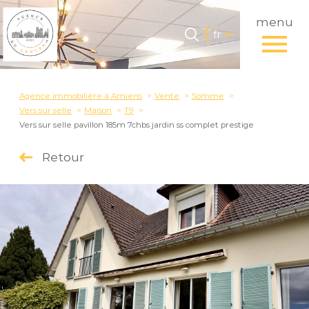
menu
Langue
Langue
fr
0
Accueil
fr
Agence immobilière à Amiens
Vente
Somme
Vers sur selle
Maison
T9
Vers sur selle pavillon 185m 7chbs jardin ss complet prestige
Retour