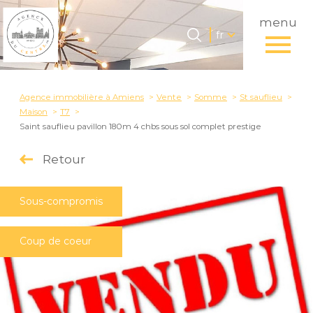
menu
Langue
Langue
fr
0
Accueil
fr
Agence immobilière à Amiens
Vente
Somme
St sauflieu
Maison
T7
Saint sauflieu pavillon 180m 4 chbs sous sol complet prestige
Retour
Sous-compromis
Coup de coeur