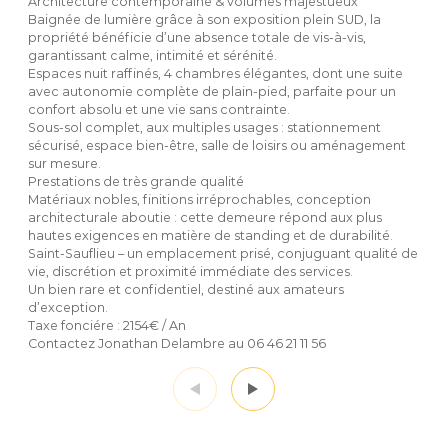
Architecture contemporaine & volumes majestueux
Baignée de lumière grâce à son exposition plein SUD, la
propriété bénéficie d’une absence totale de vis-à-vis,
garantissant calme, intimité et sérénité.
Espaces nuit raffinés, 4 chambres élégantes, dont une suite
avec autonomie complète de plain-pied, parfaite pour un
confort absolu et une vie sans contrainte.
Sous-sol complet, aux multiples usages : stationnement
sécurisé, espace bien-être, salle de loisirs ou aménagement
sur mesure.
Prestations de très grande qualité
Matériaux nobles, finitions irréprochables, conception
architecturale aboutie : cette demeure répond aux plus
hautes exigences en matière de standing et de durabilité.
Saint-Sauflieu – un emplacement prisé, conjuguant qualité de
vie, discrétion et proximité immédiate des services.
Un bien rare et confidentiel, destiné aux amateurs
d’exception.
Taxe fonciére : 2154€ / An
Contactez Jonathan Delambre au 06 46 21 11 56