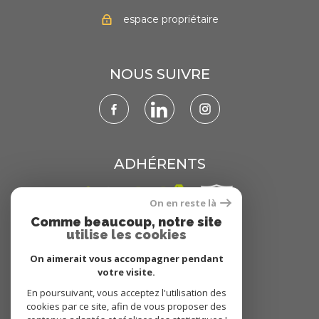
espace propriétaire
NOUS SUIVRE
ADHÉRENTS
On en reste là
Comme beaucoup, notre site
utilise les cookies
On aimerait vous accompagner pendant
votre visite.
En poursuivant, vous acceptez l'utilisation des
© 2022
Tous droits réservés
cookies par ce site, afin de vous proposer des
Traduction powered by Google