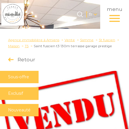
menu
Langue
Langue
fr
0
Accueil
fr
Agence immobilière à Amiens
Vente
Somme
St fuscien
Maison
T5
Saint fuscien t3 130m terrasse garage prestige
Retour
Sous-offre
Exclusif
Nouveauté