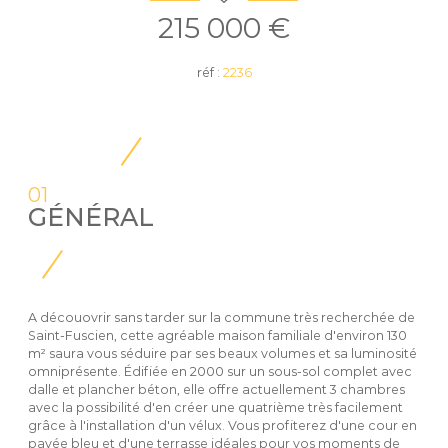
215 000 €
réf :
2236
01
GÉNÉRAL
A découovrir sans tarder sur la commune très recherchée de
Saint-Fuscien, cette agréable maison familiale d'environ 130
m² saura vous séduire par ses beaux volumes et sa luminosité
omniprésente. Édifiée en 2000 sur un sous-sol complet avec
dalle et plancher béton, elle offre actuellement 3 chambres
avec la possibilité d'en créer une quatrième très facilement
grâce à l'installation d'un vélux. Vous profiterez d'une cour en
pavée bleu et d'une terrasse idéales pour vos moments de