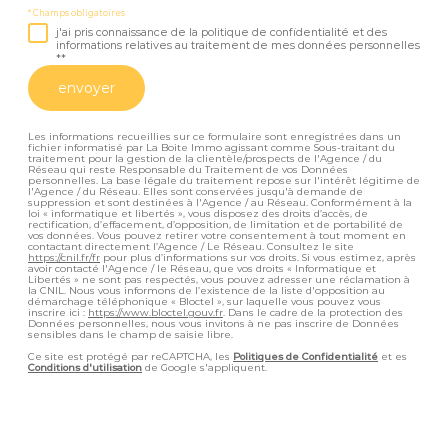
* Champs obligatoires
j'ai pris connaissance de la politique de confidentialité et des
informations relatives au traitement de mes données personnelles
**
envoyer
Les informations recueillies sur ce formulaire sont enregistrées dans un
fichier informatisé par La Boite Immo agissant comme Sous-traitant du
traitement pour la gestion de la clientèle/prospects de l'Agence / du
Réseau qui reste Responsable du Traitement de vos Données
personnelles. La base légale du traitement repose sur l'intérêt légitime de
l'Agence / du Réseau. Elles sont conservées jusqu'à demande de
suppression et sont destinées à l'Agence / au Réseau. Conformément à la
loi « informatique et libertés », vous disposez des droits d’accès, de
rectification, d’effacement, d’opposition, de limitation et de portabilité de
vos données. Vous pouvez retirer votre consentement à tout moment en
contactant directement l’Agence / Le Réseau. Consultez le site
https://cnil.fr/fr
pour plus d’informations sur vos droits. Si vous estimez, après
avoir contacté l'Agence / le Réseau, que vos droits « Informatique et
Libertés » ne sont pas respectés, vous pouvez adresser une réclamation à
la CNIL. Nous vous informons de l’existence de la liste d'opposition au
démarchage téléphonique « Bloctel », sur laquelle vous pouvez vous
inscrire ici :
https://www.bloctel.gouv.fr
. Dans le cadre de la protection des
Données personnelles, nous vous invitons à ne pas inscrire de Données
sensibles dans le champ de saisie libre.
Ce site est protégé par reCAPTCHA, les
Politiques de Confidentialité
et es
Conditions d'utilisation
de Google s'appliquent.