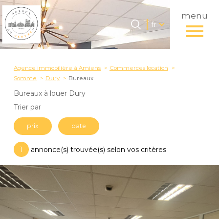
menu
Langue
Langue
fr
0
Accueil
fr
Agence immobilière à Amiens
Commerces location
Somme
Dury
Bureaux
Bureaux à louer Dury
Trier par
prix
date
1
annonce(s) trouvée(s) selon vos critères