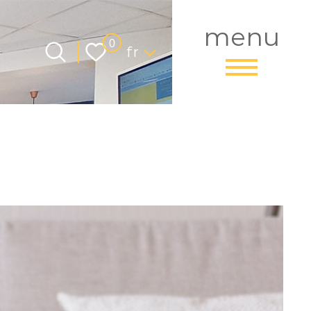
menu
Langue
0
fr