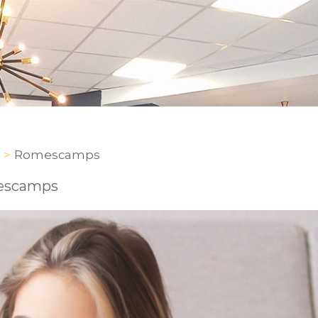
Romescamps
mescamps