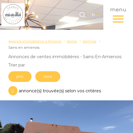
menu
Langue
Langue
fr
0
Accueil
fr
Agence immobilière à Amiens
Vente
Somme
Sains en amienois
Annonces de ventes immobilières - Sains-En-Amienois
Trier par
prix
date
2
annonce(s) trouvée(s) selon vos critères