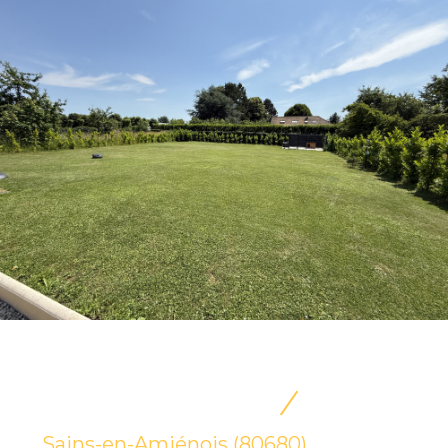
Sains-en-Amiénois (80680)