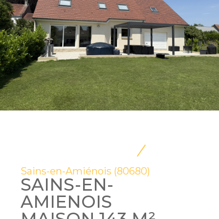
Sains-en-Amiénois (80680)
SAINS-EN-
AMIENOIS
MAISON 143 M²