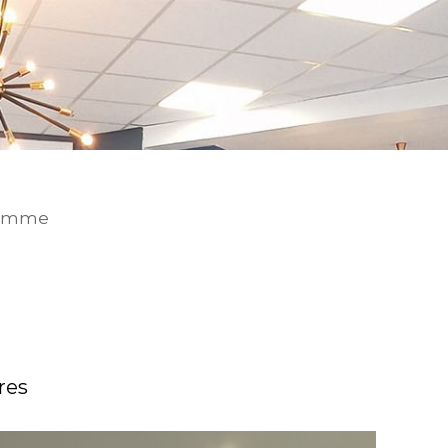
omme
res