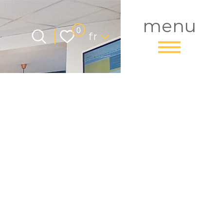
menu
Langue
0
fr