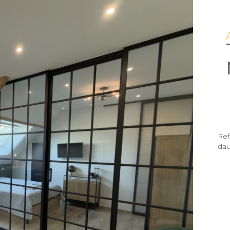
Ref
dau