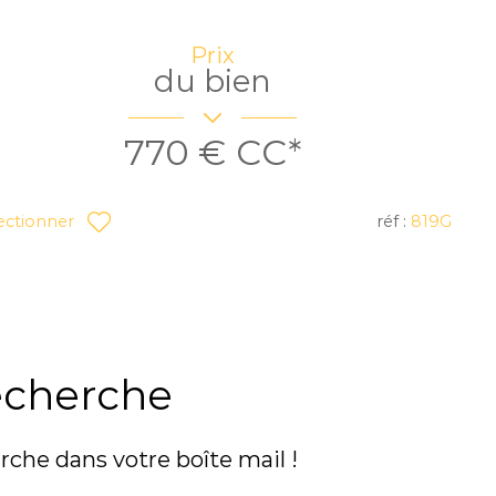
Prix
du bien
770 €
CC*
réf :
819G
ectionner
echerche
rche dans votre boîte mail !