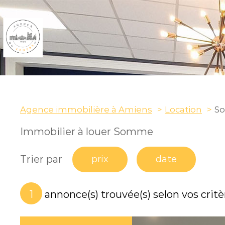
Agence immobilière à Amiens
Location
S
ONNELS
Immobilier à louer Somme
Trier par
prix
date
1
annonce(s) trouvée(s) selon vos critè