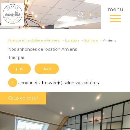
menu
Langue
Langue
fr
0
Accueil
fr
Agence immobilière à Amiens
Location
Somme
Amiens
Nos annonces de location Amiens
Trier par
prix
date
1
annonce(s) trouvée(s) selon vos critères
Coup de coeur