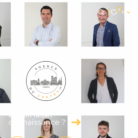
Langue
0
fr
Langue
0
Accueil
fr
et si on faisait
connaissance ?