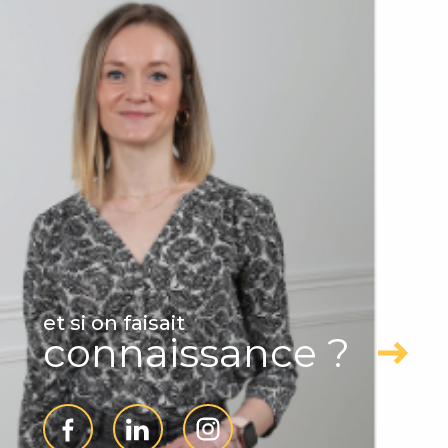
ADHÉRENTS
et si on faisait
connaissance ?
Partenaires
Politique RGPD
Cookies