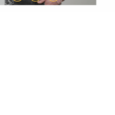
Par nombre de pièces
Vente maison T4
Amiens
Vente maison T5
Amiens
Appartements T2 à
vendre Amiens