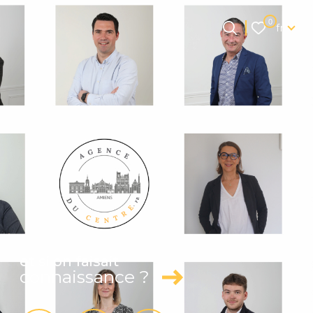
Langue
0
fr
Langue
0
Accueil
fr
et si on faisait
connaissance ?