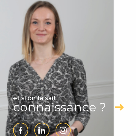
ADHÉRENTS
et si on faisait
connaissance ?
Partenaires
Politique RGPD
Cookies