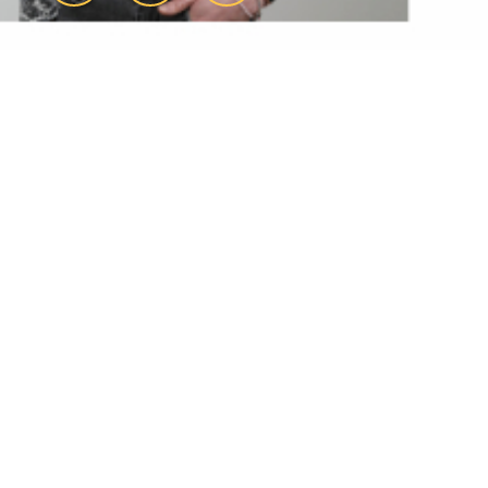
Par nombre de pièces
Vente maison T4
Amiens
Vente maison T5
Amiens
Appartements T2 à
vendre Amiens