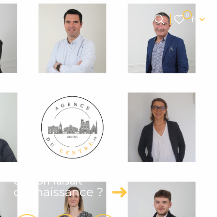
Langue
0
fr
Langue
0
Accueil
fr
et si on faisait
connaissance ?