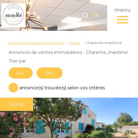
menu
Langue
Langue
fr
0
Accueil
fr
Agence immobilière à Amiens
Vente
Charente maritime
Annonces de ventes immobilières - Charente_maritime
Trier par
prix
date
1
annonce(s) trouvée(s) selon vos critères
Exclusif