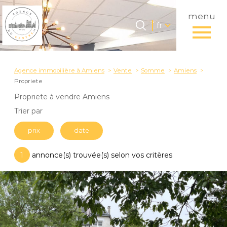
menu
Langue
Langue
fr
0
Accueil
fr
Agence immobilière à Amiens
Vente
Somme
Amiens
Propriete
Propriete à vendre Amiens
Trier par
prix
date
1
annonce(s) trouvée(s) selon vos critères