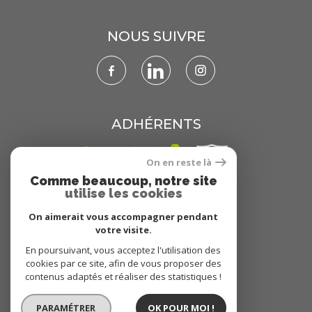
NOUS SUIVRE
ADHÉRENTS
On en reste là
Comme beaucoup, notre site
utilise les cookies
On aimerait vous accompagner pendant
votre visite.
En poursuivant, vous acceptez l'utilisation des
© 2022
Tous droits réservés
cookies par ce site, afin de vous proposer des
Traduction powered by Google
contenus adaptés et réaliser des statistiques !
Nos honoraires
Plan du site
PARAMÉTRER
OK POUR MOI !