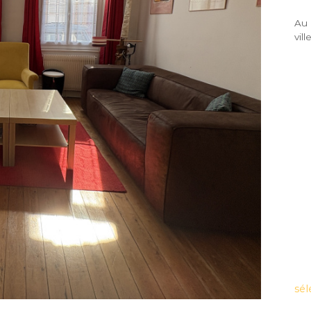
Au 
vil
sél