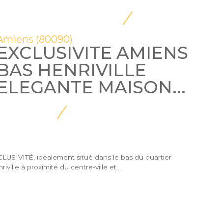
Amiens (80090)
EXCLUSIVITE AMIENS
BAS HENRIVILLE
ELEGANTE MAISON...
LUSIVITÉ, idéalement situé dans le bas du quartier
riville à proximité du centre-ville et...