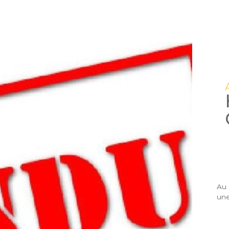
Au 
une