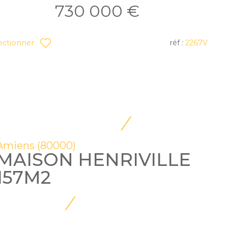
730 000 €
réf :
2267V
ectionner
Amiens (80000)
MAISON HENRIVILLE
157M2