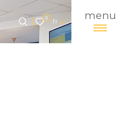
menu
Langue
0
fr