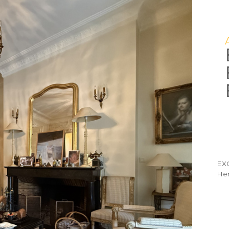
EXC
Hen