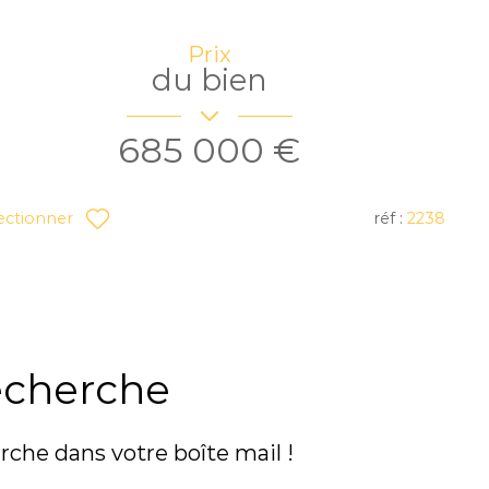
Prix
du bien
685 000 €
réf :
2238
ectionner
echerche
rche dans votre boîte mail !