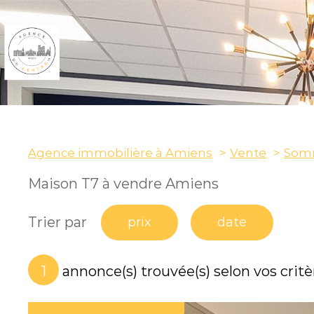
Agence immobilière à Amiens
Vente
Som
ONNELS
Maison T7 à vendre Amiens
Trier par
prix
date
1
annonce(s) trouvée(s) selon vos critè