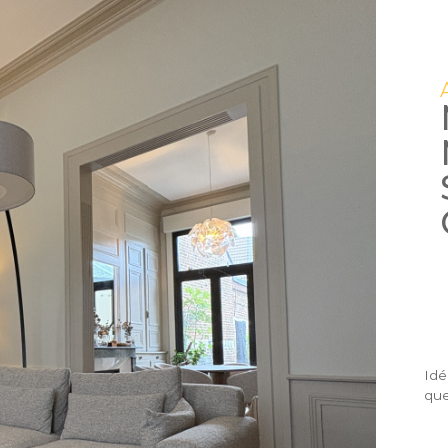
Idé
que