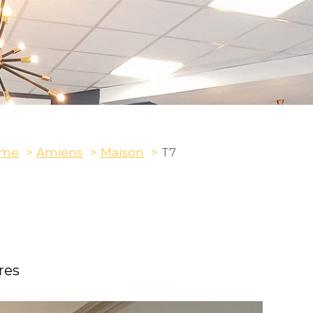
me
Amiens
Maison
T7
res