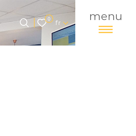
menu
Langue
0
fr