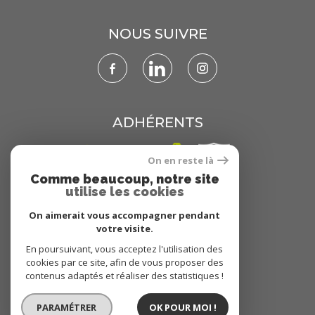
NOUS SUIVRE
ADHÉRENTS
On en reste là
Comme beaucoup, notre site
utilise les cookies
On aimerait vous accompagner pendant
votre visite.
En poursuivant, vous acceptez l'utilisation des
© 2022
Tous droits réservés
cookies par ce site, afin de vous proposer des
Traduction powered by Google
contenus adaptés et réaliser des statistiques !
Nos honoraires
Plan du site
PARAMÉTRER
OK POUR MOI !