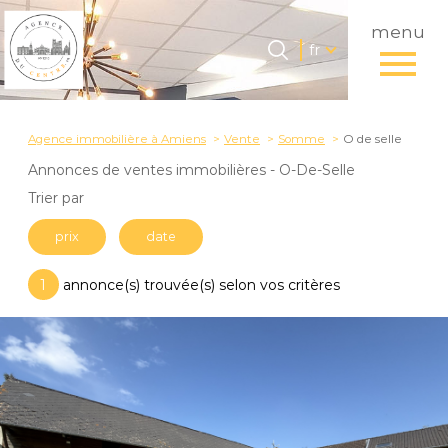
menu
Langue
Langue
fr
0
Accueil
fr
Agence immobilière à Amiens
Vente
Somme
O de selle
Annonces de ventes immobilières - O-De-Selle
Trier par
prix
date
1
annonce(s) trouvée(s) selon vos critères